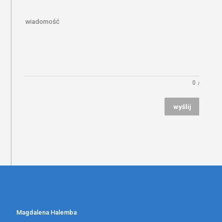
wiadomość
0
/
wyślij
Magdalena Halemba